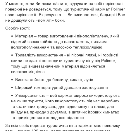
У момент, коли Ви лежите/спите, відчувати на собі нерівності
поверхні не доведеться, тому що туристичний карімат Polimer
наче вирівнює її. Як результат – Ви висипаєтеся, бадьорі і Вас
не дошкуляють «пом'яті» боки.
Особливості:
Матеріал – товар виготовлений пінополіетилену, який
відомий своєю стійкістю до навантажень, низьким
вологопоглинанням та високою теплоізоляцією.
Тривалість використання - ні пісочні пляжі, ні горбисті
схили не здатні пошкодити туристичну піну від Polimer,
тому що вищезазначений матеріал відрізняється
високою міцністю.
Висока стійкість до бензину, кислот, лугів
Широкий температурний діапазон застосування
Універсальність – цей карімат широко використовують
не лише туристи, його використовують під час аеробних
та статичних тренувань, для відпочинку на пляжі, для
виїзду на природу з друзями, в дитячих ігрових кімнатах
та приміщеннях з холодною підлогою.
За всіх своїх переваг туристична піна-карімат має невелику
вагу – всього 400 грам, легко згортається для зручного