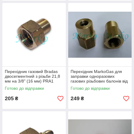
Перехідник газовий Bradas
Перехідник MarkoGas для
двосегментний з різьби 21,8
заправки одноразових
мм на 3/8" (16 мм) PRA1
газових різьбових балонів від
балонів з різьбою 21,8 мм
Готово до відправки
Готово до відправки
205
249
₴
₴