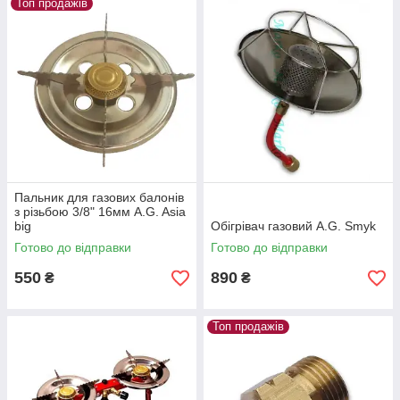
Топ продажів
Пальник для газових балонів
з різьбою 3/8" 16мм A.G. Asia
big
Обігрівач газовий A.G. Smyk
Готово до відправки
Готово до відправки
550
890
₴
₴
Топ продажів