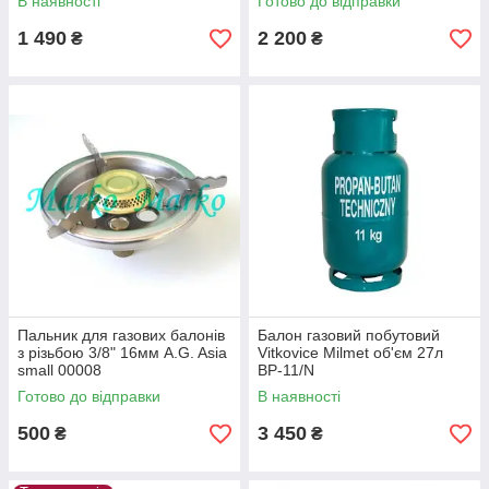
В наявності
Готово до відправки
1 490
2 200
₴
₴
Пальник для газових балонів
Балон газовий побутовий
з різьбою 3/8" 16мм A.G. Asia
Vitkovice Milmet об'єм 27л
small 00008
BP-11/N
Готово до відправки
В наявності
500
3 450
₴
₴