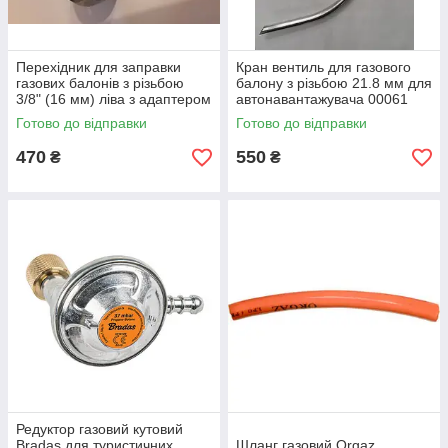
Перехідник для заправки
Кран вентиль для газового
газових балонів з різьбою
балону з різьбою 21.8 мм для
3/8" (16 мм) ліва з адаптером
автонавантажувача 00061
під газовий пістолет
Готово до відправки
Готово до відправки
Tomasetto
470
550
₴
₴
Редуктор газовий кутовий
Bradas для туристичних
Шланг газовий Orgaz