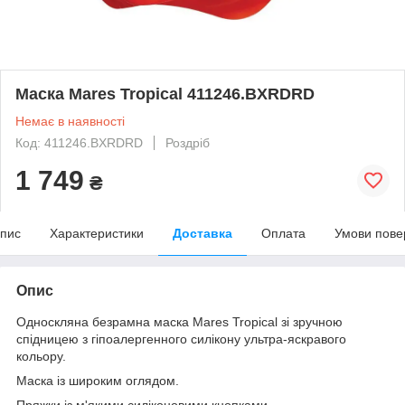
Маска Mares Tropical 411246.BXRDRD
Немає в наявності
Код: 411246.BXRDRD
Роздріб
1 749
₴
пис
Характеристики
Доставка
Оплата
Умови пове
Опис
Односкляна безрамна маска Mares Tropical зі зручною
спідницею з гіпоалергенного силікону ультра-яскравого
кольору.
Маска із широким оглядом.
Пряжки із м'якими силіконовими кнопками.