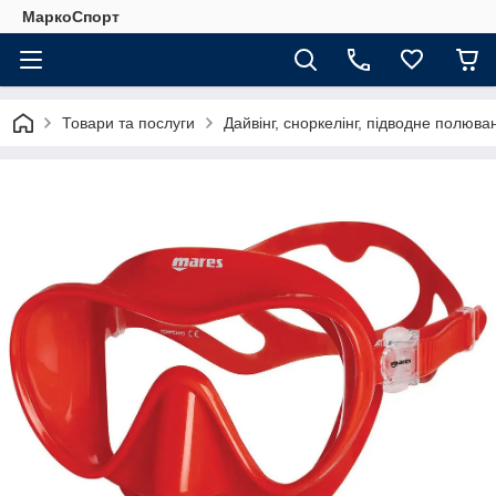
МаркоСпорт
Товари та послуги
Дайвінг, сноркелінг, підводне полюва