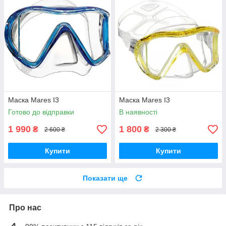
Маска Mares I3
Маска Mares I3
Готово до відправки
В наявності
1 990
1 800
₴
₴
2 600 ₴
2 300 ₴
Купити
Купити
Показати ще
Про нас