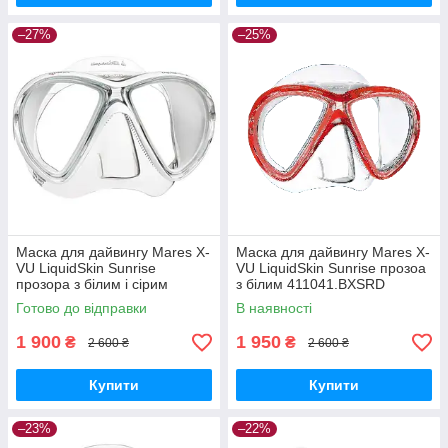
–27%
–25%
Маска для дайвингу Mares X-
Маска для дайвингу Mares X-
VU LiquidSkin Sunrise
VU LiquidSkin Sunrise прозоа
прозора з білим і сірим
з білим 411041.BXSRD
411041.BXSWHWH
Готово до відправки
В наявності
1 900
1 950
₴
₴
2 600 ₴
2 600 ₴
Купити
Купити
–23%
–22%