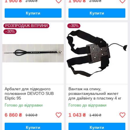
1 900
1 900
₴
₴
2 900 ₴
2 900 ₴
Купити
Купити
РОЗПРОДАЖ ВІТРИНИ
–30%
–30%
Арбалет для підводного
Вантаж на спину,
полювання DEVOTO SUB
розвантажувальний жилет
Eliptic 95
для дайвінгу в пластику 4 кг
М0100
Готово до відправки
Готово до відправки
6 860
1 043
₴
₴
9 800 ₴
1 490 ₴
Купити
Купити