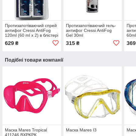
Протизапотіваючий спрей
Протизапотіваючий гель-
Прот
антифог Cressi AntiFog
антифог Cressi AntiFog
анти
120ml (60 ml х 2) в блістері
Gel 30ml
60ml
M0084/2
629
315
369
₴
₴
Подібні товари компанії
Маска Mares Tropical
Маска Mares I3
Маск
411246.BXPKPK