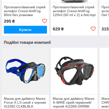
Протизапотіваючий спрей
Протизапотіваючий спрей
Прот
антифог Cressi AntiFog
антифог Cressi AntiFog
анти
60ml без упаковки
120ml (60 ml х 2) в блістері
Gel 
блістера M0084/X
M0084/2
295
₴
629
315
₴
Купити
Подібні товари компанії
Маска для дайвінгу Mares
Маска для дайвінгу Mares
Маск
Force-X LS синій з чорним
X-WIRE сірий-червоний/
CHR
411082.CLKBLBLK
чорний 411068.GRRBK
жовт