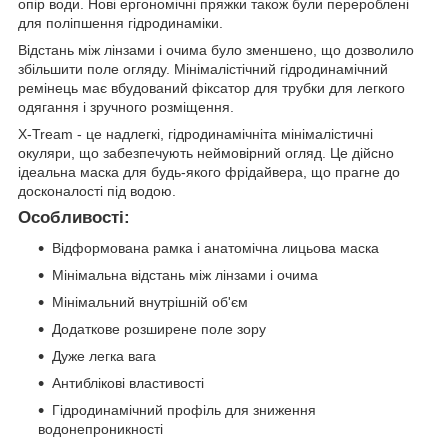
опір води. Нові ергономічні пряжки також були перероблені
для поліпшення гідродинаміки.
Відстань між лінзами і очима було зменшено, що дозволило
збільшити поле огляду. Мінімалістічний гідродинамічний
ремінець має вбудований фіксатор для трубки для легкого
одягання і зручного розміщення.
X-Tream - це надлегкі, гідродинамічніта мінімалістичні
окуляри, що забезпечують неймовірний огляд. Це дійсно
ідеальна маска для будь-якого фрідайвера, що прагне до
досконалості під водою.
Особливості:
Відформована рамка і анатомічна лицьова маска
Мінімальна відстань між лінзами і очима
Мінімальний внутрішній об'єм
Додаткове розширене поле зору
Дуже легка вага
Антиблікові властивості
Гідродинамічний профіль для зниження
водонепроникності