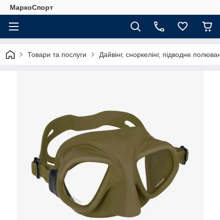
МаркоСпорт
Товари та послуги
Дайвінг, сноркелінг, підводне полюва