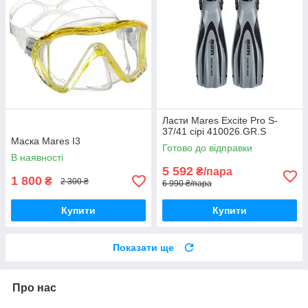
Ласти Mares Excite Pro S-
37/41 сірі 410026.GR.S
Маска Mares I3
Готово до відправки
В наявності
5 592
₴/пара
1 800
₴
2 300 ₴
6 990 ₴/пара
Купити
Купити
Показати ще
Про нас