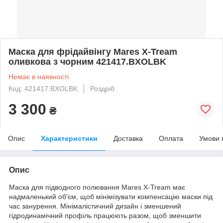
Маска для фрідайвінгу Mares X-Tream
оливкова з чорним 421417.BXOLBK
Немає в наявності
Код: 421417.BXOLBK
Роздріб
3 300
₴
Опис
Характеристики
Доставка
Оплата
Умови 
Опис
Маска для підводного полювання Mares X-Tream має
надмаленький об'єм, щоб мінімізувати компенсацію маски під
час занурення. Мінімалістичний дизайн і зменшений
гідродинамічний профіль працюють разом, щоб зменшити