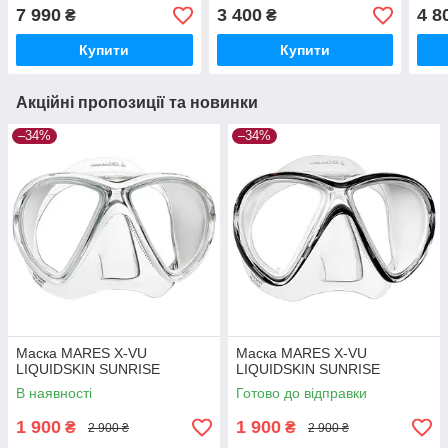
7 990
3 400
4 8
₴
₴
Купити
Купити
Акційні пропозиції та новинки
–34%
–34%
Маска MARES X-VU
Маска MARES X-VU
LIQUIDSKIN SUNRISE
LIQUIDSKIN SUNRISE
В наявності
Готово до відправки
1 900
1 900
₴
₴
2 900 ₴
2 900 ₴