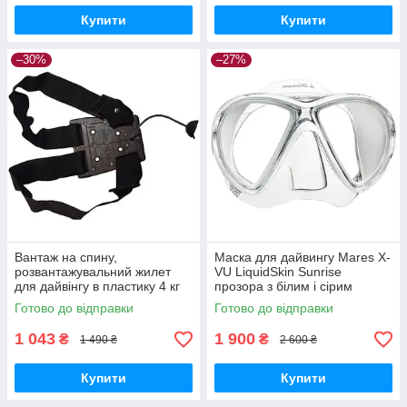
Купити
Купити
–30%
–27%
Вантаж на спину,
Маска для дайвингу Mares X-
розвантажувальний жилет
VU LiquidSkin Sunrise
для дайвінгу в пластику 4 кг
прозора з білим і сірим
М0100
411041.BXSWHWH
Готово до відправки
Готово до відправки
1 043
1 900
₴
₴
1 490 ₴
2 600 ₴
Купити
Купити