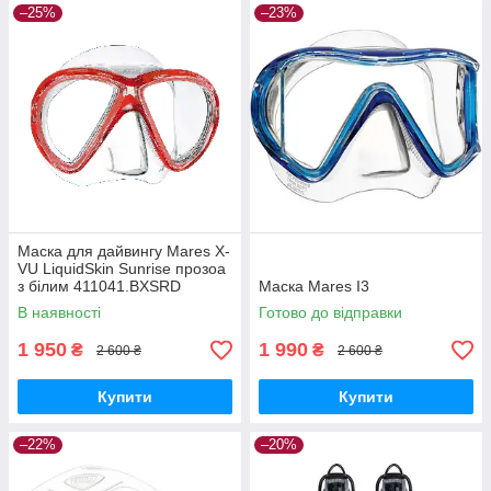
–25%
–23%
Маска для дайвингу Mares X-
VU LiquidSkin Sunrise прозоа
з білим 411041.BXSRD
Маска Mares I3
В наявності
Готово до відправки
1 950
1 990
₴
₴
2 600 ₴
2 600 ₴
Купити
Купити
–22%
–20%