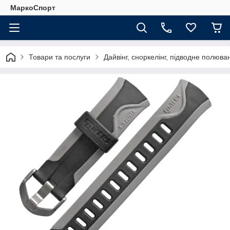
МаркоСпорт
Товари та послуги
Дайвінг, сноркелінг, підводне полюва