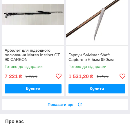
Арбалет для підводного
полювання Mares Instinct GT
Гарпун Salvimar Shaft
90 CARBON
Capture ø 6.5мм 950мм
Готово до відправки
Готово до відправки
7 221
1 531,20
₴
₴
8 700 ₴
1 740 ₴
Купити
Купити
Показати ще
Про нас