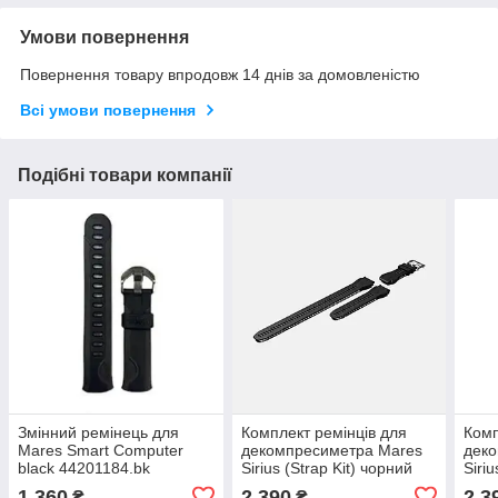
Умови повернення
Повернення товару впродовж 14 днів за домовленістю
Всі умови повернення
Подібні товари компанії
Змінний ремінець для
Комплект ремінців для
Комп
Mares Smart Computer
декомпресиметра Mares
дек
black 44201184.bk
Sirius (Strap Kit) чорний
Siriu
414816.BK
4148
1 360
2 390
2 3
₴
₴