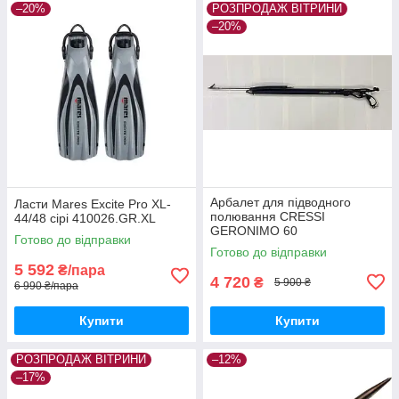
–20%
РОЗПРОДАЖ ВІТРИНИ
–20%
Арбалет для підводного
Ласти Mares Excite Pro XL-
полювання CRESSI
44/48 сірі 410026.GR.XL
GERONIMO 60
Готово до відправки
Готово до відправки
5 592
₴/пара
4 720
₴
5 900 ₴
6 990 ₴/пара
Купити
Купити
РОЗПРОДАЖ ВІТРИНИ
–12%
–17%