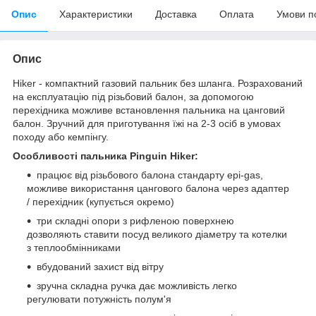
Опис
Характеристики
Доставка
Оплата
Умови п
Опис
Hiker - компактний газовий пальник без шланга. Розрахований
на експлуатацію під різьбовий балон, за допомогою
перехідника можливе встановлення пальника на цанговий
балон. Зручний для приготування їжі на 2-3 осіб в умовах
походу або кемпінгу.
Особливості пальника Pinguin Hiker:
працює від різьбового балона стандарту epi-gas,
можливе використання цангового балона через адаптер
/ перехідник (купується окремо)
три складні опори з рифленою поверхнею
дозволяють ставити посуд великого діаметру та котелки
з теплообмінниками
вбудований захист від вітру
зручна складна ручка дає можливість легко
регулювати потужність полум'я