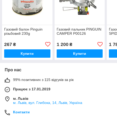
Газовий балон Pinguin
Газовий пальник PINGUIN
Газо
різьбовий 230g
CAMPER P00126
SPI
267
1 200
1 7
₴
₴
Купити
Купити
Про нас
99% позитивних з 115 відгуків за рік
Працює з 17.01.2019
м. Львів
м. Львів, вул. Глибока, 14, Львів, Україна
Контакти