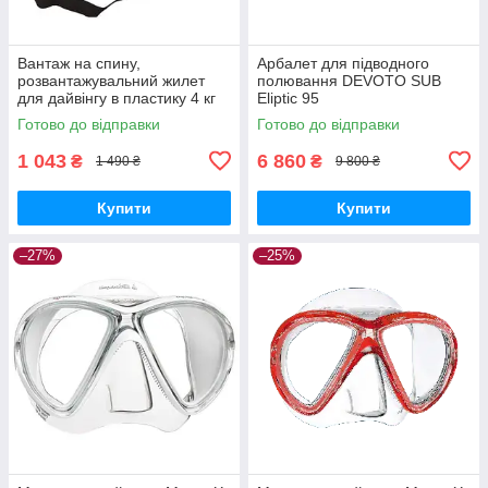
Вантаж на спину,
Арбалет для підводного
розвантажувальний жилет
полювання DEVOTO SUB
для дайвінгу в пластику 4 кг
Eliptic 95
М0100
Готово до відправки
Готово до відправки
1 043
6 860
₴
₴
1 490 ₴
9 800 ₴
Купити
Купити
–27%
–25%