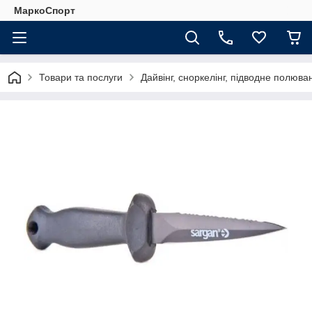
МаркоСпорт
Товари та послуги
Дайвінг, сноркелінг, підводне полюва