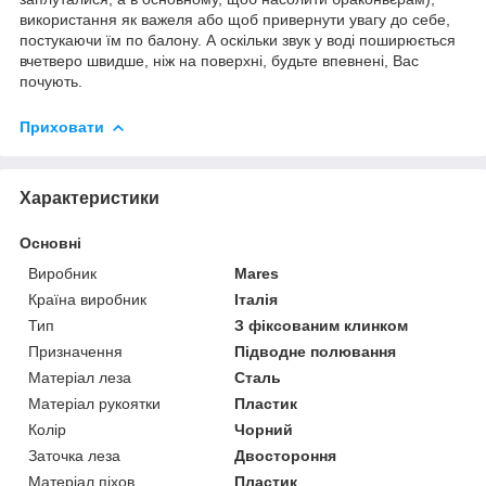
використання як важеля або щоб привернути увагу до себе,
постукаючи їм по балону. А оскільки звук у воді поширюється
вчетверо швидше, ніж на поверхні, будьте впевнені, Вас
почують.
Приховати
Характеристики
Основні
Виробник
Mares
Країна виробник
Італія
Тип
З фіксованим клинком
Призначення
Підводне полювання
Матеріал леза
Сталь
Матеріал рукоятки
Пластик
Колір
Чорний
Заточка леза
Двостороння
Матеріал піхов
Пластик