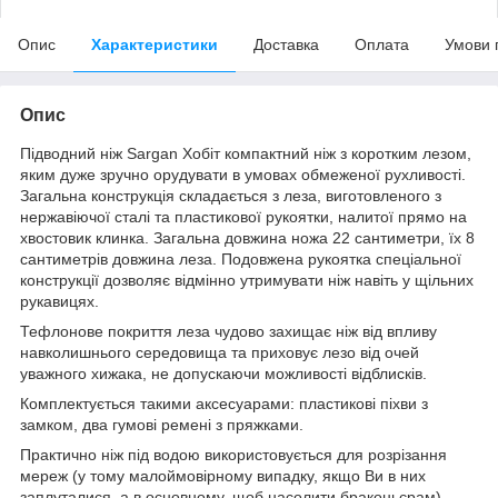
Опис
Характеристики
Доставка
Оплата
Умови 
Опис
Підводний ніж Sargan Хобіт компактний ніж з коротким лезом,
яким дуже зручно орудувати в умовах обмеженої рухливості.
Загальна конструкція складається з леза, виготовленого з
нержавіючої сталі та пластикової рукоятки, налитої прямо на
хвостовик клинка. Загальна довжина ножа 22 сантиметри, їх 8
сантиметрів довжина леза. Подовжена рукоятка спеціальної
конструкції дозволяє відмінно утримувати ніж навіть у щільних
рукавицях.
Тефлонове покриття леза чудово захищає ніж від впливу
навколишнього середовища та приховує лезо від очей
уважного хижака, не допускаючи можливості відблисків.
Комплектується такими аксесуарами: пластикові піхви з
замком, два гумові ремені з пряжками.
Практично ніж під водою використовується для розрізання
мереж (у тому малоймовірному випадку, якщо Ви в них
заплуталися, а в основному, щоб насолити браконьєрам),