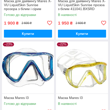
Маска для дайвингу Mares X-
Маска для дайвингу Mares X-
VU LiquidSkin Sunrise
VU LiquidSkin Sunrise прозоа
прозора з білим і сірим
з білим 411041.BXSRD
411041.BXSWHWH
Готово до відправки
В наявності
1 900
1 950
₴
₴
2 600 ₴
2 600 ₴
Купити
Купити
–23%
–22%
Маска Mares I3
Маска Mares I3
Готово до відправки
В наявності