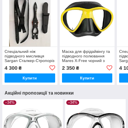
Спеціальний ніж
Маска для фрідайвінгу та
Спец
підводного мисливця
підводного полювання
підв
Sargan Сталкер-Стропоріз
Mares X-Free чорний з
Sarg
Z1 з тефлоновим
жовтим 411060.BXYL BK
Z1 д
4 300
2 350
4 1
₴
₴
покриттям.
Купити
Купити
Акційні пропозиції та новинки
–34%
–34%