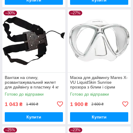
–30%
–27%
Вантаж на спину,
Маска для дайвингу Mares X-
розвантажувальний жилет
VU LiquidSkin Sunrise
для дайвінгу в пластику 4 кг
прозора з білим і сірим
М0100
411041.BXSWHWH
Готово до відправки
Готово до відправки
1 043
1 900
₴
₴
1 490 ₴
2 600 ₴
Купити
Купити
–25%
–23%