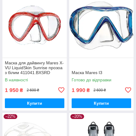
Маска для дайвингу Mares X-
VU LiquidSkin Sunrise прозоа
з білим 411041.BXSRD
Маска Mares I3
В наявності
Готово до відправки
1 950
1 990
₴
₴
2 600 ₴
2 600 ₴
Купити
Купити
–22%
–20%