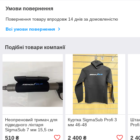
Умови повернення
Повернення товару впродовж 14 днів за домовленістю
Всі умови повернення
Подібні товари компанії
Неопреновий тримач для
Куртка SigmaSub Profi 3
Шта
підводного ліхтаря
мм 46-48
Prof
SigmaSub 7 мм 15,5 см
510
2 400
2 4
₴
₴