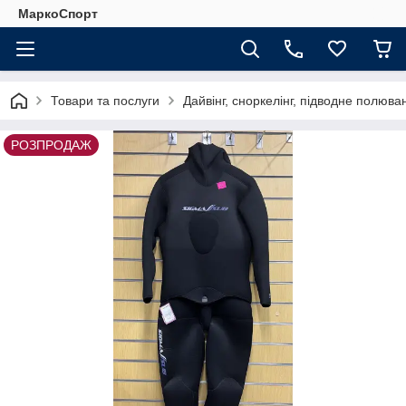
МаркоСпорт
Товари та послуги
Дайвінг, сноркелінг, підводне полюва
РОЗПРОДАЖ