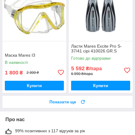
Ласти Mares Excite Pro S-
37/41 сірі 410026.GR.S
Маска Mares I3
Готово до відправки
В наявності
5 592
₴/пара
1 800
₴
2 300 ₴
6 990 ₴/пара
Купити
Купити
Показати ще
Про нас
99% позитивних з 117 відгуків за рік