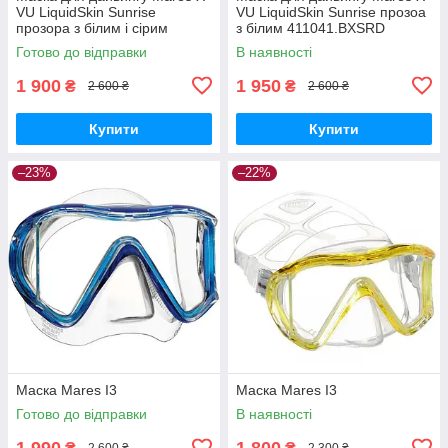
VU LiquidSkin Sunrise
VU LiquidSkin Sunrise прозоа
прозора з білим і сірим
з білим 411041.BXSRD
411041.BXSWHWH
Готово до відправки
В наявності
1 900
1 950
₴
₴
2 600 ₴
2 600 ₴
Купити
Купити
–23%
–22%
Маска Mares I3
Маска Mares I3
Готово до відправки
В наявності
1 990
1 800