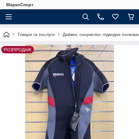
МаркоСпорт
Товари та послуги
Дайвінг, сноркелінг, підводне полюва
РОЗПРОДАЖ