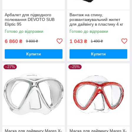
Арбалет для підводного
Вантаж на спину,
полювання DEVOTO SUB
розвантажувальний жилет
Eliptic 95
для дайвінгу в пластику 4 кг
М0100
Готово до відправки
Готово до відправки
6 860
1 043
₴
₴
9 800 ₴
1 490 ₴
Купити
Купити
–27%
–25%
Маска для дайвингу Mares X-
Маска для дайвингу Mares X-