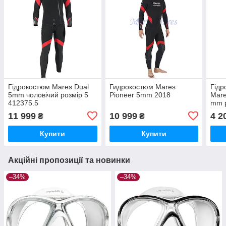
Гідрокостюм Mares Dual
Гидрокостюм Mares
Гідр
5mm чоловічий розмір 5
Pioneer 5mm 2018
Mare
412375.5
mm р
11 999
10 999
4 2
₴
₴
Купити
Купити
Акційні пропозиції та новинки
–34%
–34%