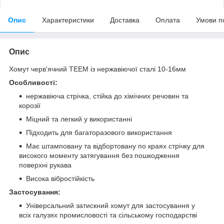
Опис
Характеристики
Доставка
Оплата
Умови п
Опис
Хомут черв'ячний TEEM із нержавіючої сталі 10-16мм
Особливості:
нержавіюча стрічка, стійка до хімічних речовин та
корозії
Міцний та легкий у використанні
Підходить для багаторазового використання
Має штамповану та відбортовану по краях стрічку для
високого моменту затягування без пошкодження
поверхні рукава
Висока вібростійкість
Застосування:
Універсальний затискний хомут для застосування у
всіх галузях промисловості та сільському господарстві