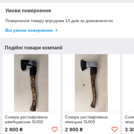
Умови повернення
Повернення товару впродовж 14 днів за домовленістю
Всі умови повернення
Подібні товари компанії
Сокира реставрована
Сокира реставрована
Соки
швейцарська SUI02
німецька SUI09
чешс
2 800
2 800
3 3
₴
₴