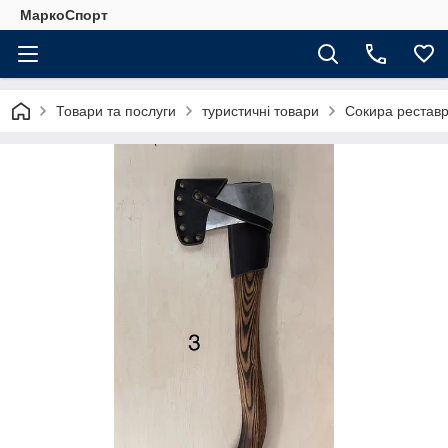
МаркоСпорт
Товари та послуги
туристичні товари
Сокира рестав