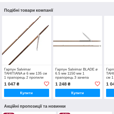
Подібні товари компанії
Гарпун Salvimar
Гарпун Salvimar BLADE ø
Гарп
TAHITIANA ø 6 мм 135 см
6.5 мм 1150 мм 1
TAHI
1 прапорець 2 пропили
прапорець 3 зачепа
см 1
1 047
1 248
1 0
₴
₴
Купити
Купити
Акційні пропозиції та новинки