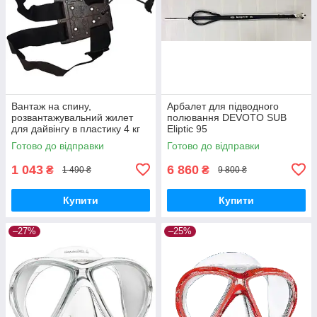
Вантаж на спину,
Арбалет для підводного
розвантажувальний жилет
полювання DEVOTO SUB
для дайвінгу в пластику 4 кг
Eliptic 95
М0100
Готово до відправки
Готово до відправки
1 043
6 860
₴
₴
1 490 ₴
9 800 ₴
Купити
Купити
–27%
–25%