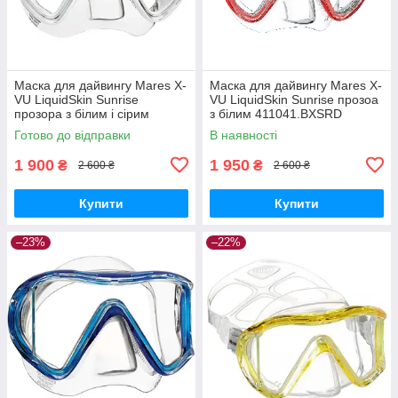
Маска для дайвингу Mares X-
Маска для дайвингу Mares X-
VU LiquidSkin Sunrise
VU LiquidSkin Sunrise прозоа
прозора з білим і сірим
з білим 411041.BXSRD
411041.BXSWHWH
Готово до відправки
В наявності
1 900
1 950
₴
₴
2 600 ₴
2 600 ₴
Купити
Купити
–23%
–22%