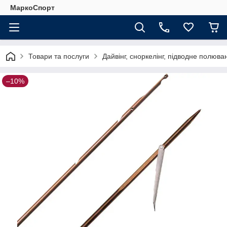
МаркоСпорт
Товари та послуги
Дайвінг, сноркелінг, підводне полюва
–10%