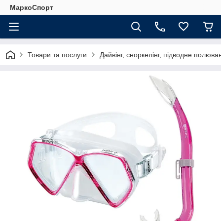
МаркоСпорт
Товари та послуги
Дайвінг, сноркелінг, підводне полюва