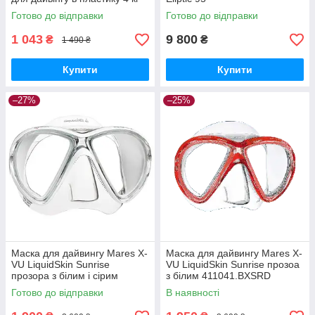
М0100
Готово до відправки
Готово до відправки
1 043
9 800
₴
₴
1 490 ₴
Купити
Купити
–27%
–25%
Маска для дайвингу Mares X-
Маска для дайвингу Mares X-
VU LiquidSkin Sunrise
VU LiquidSkin Sunrise прозоа
прозора з білим і сірим
з білим 411041.BXSRD
411041.BXSWHWH
Готово до відправки
В наявності