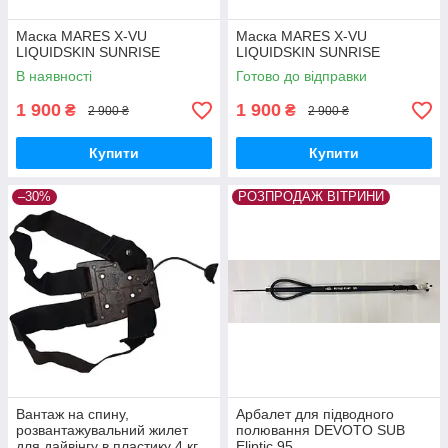
Маска MARES X-VU
Маска MARES X-VU
LIQUIDSKIN SUNRISE
LIQUIDSKIN SUNRISE
В наявності
Готово до відправки
1 900
1 900
₴
₴
2 900 ₴
2 900 ₴
Купити
Купити
–30%
РОЗПРОДАЖ ВІТРИНИ
Вантаж на спину,
Арбалет для підводного
розвантажувальний жилет
полювання DEVOTO SUB
для дайвінгу в пластику 4 кг
Eliptic 95